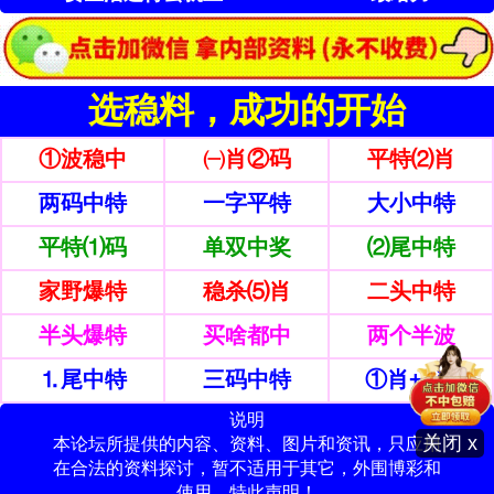
选稳料，成功的开始
①波稳中
㈠肖②码
平特⑵肖
两码中特
一字平特
大小中特
平特⑴码
单双中奖
⑵尾中特
家野爆特
稳杀⑸肖
二头中特
半头爆特
买啥都中
两个半波
⒈尾中特
三码中特
①肖+1肖
说明
关闭 x
本论坛所提供的内容、资料、图片和资讯，只应用
在合法的资料探讨，暂不适用于其它，外围博彩和
使用。特此声明！