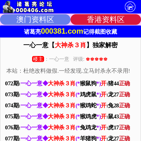
澳门资料区
香港资料区
000381.com
诸葛亮
记得截图收藏
一心一意【
大神杀３肖
】独家解密
楼主
：一心一意 评级:
♚♚♚♚♚
本站：杜绝改料做假.一经发现.立马封杀永不录用!
072期:
一心一意
◆
大神杀３肖
(*
猴鼠狗
*)
开
:猪44
正确
073期:
一心一意
◆
大神杀３肖
(*
鸡虎鼠
*)
开
:龙27
正确
074期:
一心一意
◆
大神杀３肖
(*
猴鸡蛇
*)
开
:兔28
正确
075期:
一心一意
◆
大神杀３肖
(*
猴鸡虎
*)
开
:鼠43
正确
076期:
一心一意
◆
大神杀３肖
(*
兔鸡龙
*)
开
:虎17
正确
077期:
一心一意
◆
大神杀３肖
(*
羊猪狗
*)
开
:龙27
正确