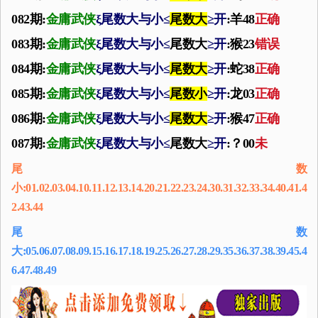
082期:
金庸武侠
ξ
尾数大与小
≤
尾数大
≥
开
:羊48
正确
083期:
金庸武侠
ξ
尾数大与小
≤
尾数大
≥
开
:猴23
错误
084期:
金庸武侠
ξ
尾数大与小
≤
尾数大
≥
开
:蛇38
正确
085期:
金庸武侠
ξ
尾数大与小
≤
尾数小
≥
开
:龙03
正确
086期:
金庸武侠
ξ
尾数大与小
≤
尾数大
≥
开
:猴47
正确
087期:
金庸武侠
ξ
尾数大与小
≤
尾数大
≥
开
:？00
未
尾数
小:01.02.03.04.10.11.12.13.14.20.21.22.23.24.30.31.32.33.34.40.41.4
2.43.44
尾数
大:05.06.07.08.09.15.16.17.18.19.25.26.27.28.29.35.36.37.38.39.45.4
6.47.48.49