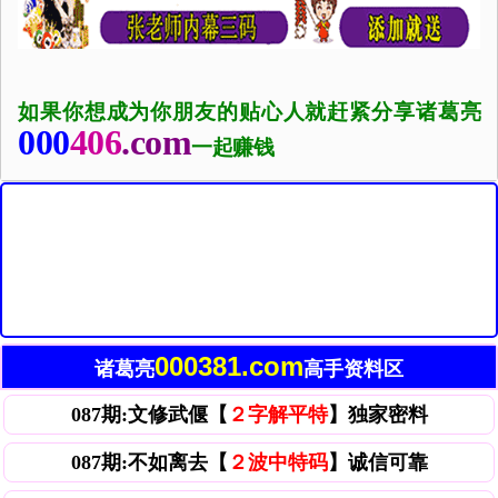
如果你想成为你朋友的贴心人就赶紧分享诸葛亮
000
406
.com
一起赚钱
000381.com
诸葛亮
高手资料区
087期:文修武偃【
２字解平特
】独家密料
087期:不如离去【
２波中特码
】诚信可靠