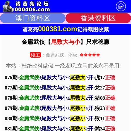
澳门资料区
香港资料区
000381.com
诸葛亮
记得截图收藏
金庸武侠【
尾数大与小
】只求稳赚
楼主
：金庸武侠 评级:
♚♚♚♚♚
本站：杜绝改料做假.一经发现.立马封杀永不录用!
076期:
金庸武侠
ξ
尾数大与小
≤
尾数大
≥
开
:虎17
正确
077期:
金庸武侠
ξ
尾数大与小
≤
尾数大
≥
开
:龙27
正确
078期:
金庸武侠
ξ
尾数大与小
≤
尾数大
≥
开
:猪08
正确
079期:
金庸武侠
ξ
尾数大与小
≤
尾数小
≥
开
:猴23
正确
080期:
金庸武侠
ξ
尾数大与小
≤
尾数小
≥
开
:猴11
正确
081期:
金庸武侠
ξ
尾数大与小
≤
尾数小
≥
开
:鸡34
正确