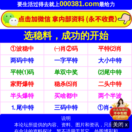
000381.com
要生活过得去就上
最给力
选稳料，成功的开始
①波稳中
㈠肖②码
平特⑵肖
两码中特
一字平特
大小中特
平特⑴码
单双中奖
⑵尾中特
家野爆特
稳杀⑸肖
二头中特
半头爆特
买啥都中
两个半波
⒈尾中特
三码中特
①肖+1肖
说明
关闭 x
本论坛所提供的内容、资料、图片和资讯，只应用
在合法的资料探讨，暂不适用于其它，外围博彩和