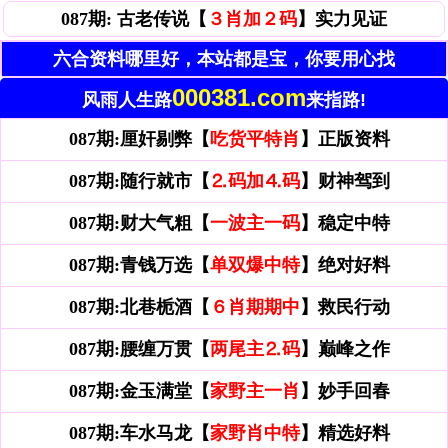
087期: 古老传说【
３肖加２码
】实力见证
六合资料哪里好，本站都是宝，你要用心找
000381.com
风雨人生路
来指路!
087期:厘奸剔弊【
吃货平特肖
】正版资料
087期:随行就市【
⒉码加⒋码
】财神驾到
087期:财大气粗【
一波主一码
】稳定中特
087期:青钱万选【
单双爆中特
】绝对好料
087期:北巷栀酒【
６肖期期中
】救民行动
087期:腰缠万贯【
两尾主⒉码
】巅峰之作
087期:金玉满堂【
家野主一肖
】妙手回春
087期:车水马龙【
家野肖中特
】精选好料