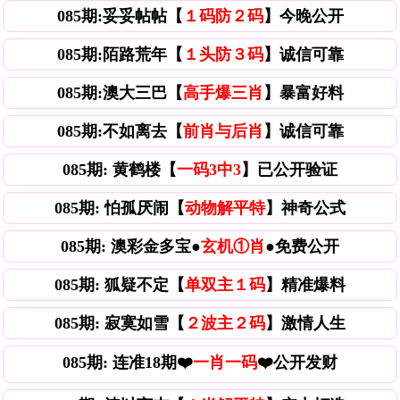
085期:妥妥帖帖【
１码防２码
】今晚公开
085期:陌路荒年【
１头防３码
】诚信可靠
085期:澳大三巴【
高手爆三肖
】暴富好料
085期:不如离去【
前肖与后肖
】诚信可靠
085期: 黄鹤楼【
一码3中3
】已公开验证
085期: 怕孤厌闹【
动物解平特
】神奇公式
085期: 澳彩金多宝●
玄机①肖
●免费公开
085期: 狐疑不定【
单双主１码
】精准爆料
085期: 寂寞如雪【
２波主２码
】激情人生
085期: 连准18期❤️
一肖一码
❤️公开发财