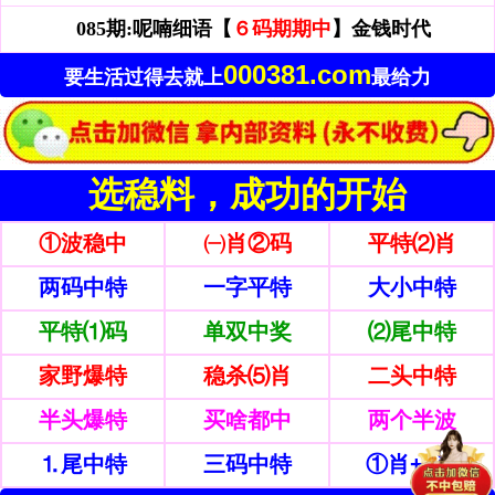
085期:呢喃细语【
６码期期中
】金钱时代
000381.com
要生活过得去就上
最给力
选稳料，成功的开始
①波稳中
㈠肖②码
平特⑵肖
两码中特
一字平特
大小中特
平特⑴码
单双中奖
⑵尾中特
家野爆特
稳杀⑸肖
二头中特
半头爆特
买啥都中
两个半波
⒈尾中特
三码中特
①肖+1肖